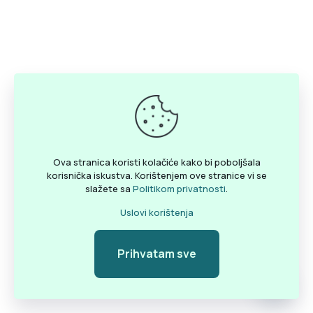
Ova stranica koristi kolačiće kako bi poboljšala
korisnička iskustva. Korištenjem ove stranice vi se
slažete sa
Politikom privatnosti
.
Uslovi korištenja
Prihvatam sve
Pozovite
Open