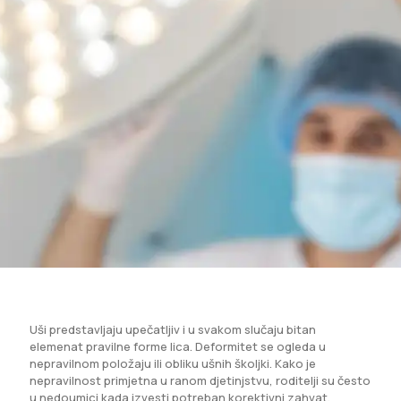
Uši predstavljaju upečatljiv i u svakom slučaju bitan
elemenat pravilne forme lica. Deformitet se ogleda u
nepravilnom položaju ili obliku ušnih školjki. Kako je
nepravilnost primjetna u ranom djetinjstvu, roditelji su često
u nedoumici kada izvesti potreban korektivni zahvat.