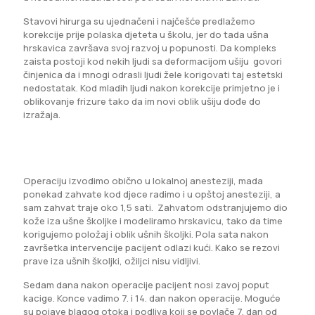
Stavovi hirurga su ujednačeni i najčešće predlažemo
korekcije prije polaska djeteta u školu, jer do tada ušna
hrskavica završava svoj razvoj u popunosti. Da kompleks
zaista postoji kod nekih ljudi sa deformacijom ušiju govori
činjenica da i mnogi odrasli ljudi žele korigovati taj estetski
nedostatak. Kod mladih ljudi nakon korekcije primjetno je i
oblikovanje frizure tako da im novi oblik ušiju dođe do
izražaja.
Operaciju izvodimo obično u lokalnoj anesteziji, mada
ponekad zahvate kod djece radimo i u opštoj anesteziji, a
sam zahvat traje oko 1,5 sati. Zahvatom odstranjujemo dio
kože iza ušne školjke i modeliramo hrskavicu, tako da time
korigujemo položaj i oblik ušnih školjki. Pola sata nakon
završetka intervencije pacijent odlazi kući. Kako se rezovi
prave iza ušnih školjki, ožiljci nisu vidljivi.
Sedam dana nakon operacije pacijent nosi zavoj poput
kacige. Konce vadimo 7. i 14. dan nakon operacije. Moguće
su pojave blagog otoka i podliva koji se povlače 7. dan od