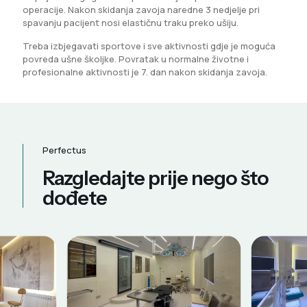
operacije. Nakon skidanja zavoja naredne 3 nedjelje pri
spavanju pacijent nosi elastičnu traku preko ušiju.
Treba izbjegavati sportove i sve aktivnosti gdje je moguća
povreda ušne školjke. Povratak u normalne životne i
profesionalne aktivnosti je 7. dan nakon skidanja zavoja.
Perfectus
Razgledajte prije nego što
dođete