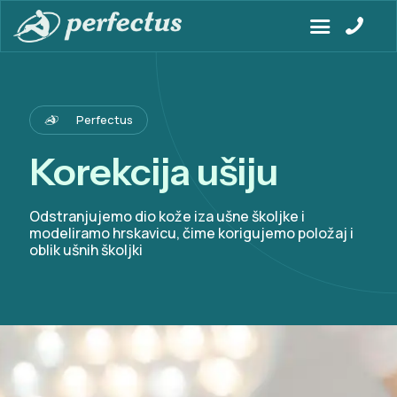
Perfectus
Korekcija ušiju
Odstranjujemo dio kože iza ušne školjke i
modeliramo hrskavicu, čime korigujemo položaj i
oblik ušnih školjki