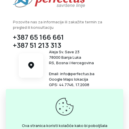
Pozovite nas za informacije ili zakažite termin za
pregled ili konsultaciju
+387 65 166 661
+387 51 213 313
Aleja Sv. Save 23
78000 Banja Luka
RS, Bosna i Hercegovina
Email: info@perfectus.ba
Google Maps lokacija
GPS: 44.7746, 17.2008
Radno vrijeme
Ponedjeljak - petak
12:00 - 20:00 h
Subota
12:00 - 16:00 h
Ova stranica koristi kolačiće kako bi poboljšala