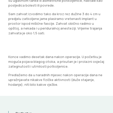
su uglavnom tanke ili asimetrične potkoljenice, nastale kao
posljedica bolesti ili povrede.
Sam zahvat izvodimo tako da kroz rez dužine 3 do 4 cm u
predjelu zatkoljene jame plasiramo vretenasti implant u
prostor ispod mišićne fascije. Zahvat obično radimo u
opštoj, a nekada i u periduralnoj anesteziji. Vrijeme trajanja
zahvata je oko 1,5 sati.
Konce vadimo desetak dana nakon operacije. U početku je
moguća pojava blagog otoka, a prisutan je i prolazni osjećaj
zategnutosti i utrnilosti potkoljenice.
Predlažemo da u naradnih mjesec nakon operacije dana ne
upražnjavate nikakve fizičke aktivnosti (duže stajanje,
hodanje), niti bilo kakve vježbe.