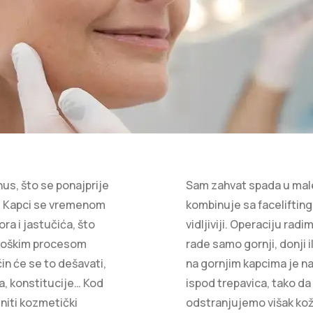
us, što se ponajprije
Sam zahvat spada u male,
a. Kapci se vremenom
kombinuje sa facelifting
ra i jastučića, što
vidljiviji. Operaciju radi
iološkim procesom
rade samo gornji, donji il
in će se to dešavati,
na gornjim kapcima je n
a, konstitucije… Kod
ispod trepavica, tako da
niti kozmetički
odstranjujemo višak kož