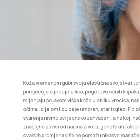
Koža vremenom gubi svoja elastična svojstva i ton
primjećuje u predjelu lica, pogotovu očnih kapak
mijenjaju pojavom viška kože u obliku vrećica, nabo
očima i cijelom licu daje umoran, star izgled. Fiz
starenja nismo svi jednako zahvaćeni, a na koji nač
značajno zavisi od načina života, genetskih faktor
ovakvih promjena više ne pomažu nikakve masaže 