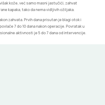
i višak kože, već samo masni jastučići, zahvat
ane kapaka, tako da nema vidljivih ožiljaka.
on zahvata. Prvih dana prisutan je blagi otok i
e povlače 7 do 10 dana nakon operacije. Povratak u
sionalne aktivnosti je 5 do 7 dana od intervencije.