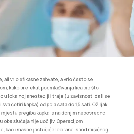
 ali vrlo efikasne zahvate, a vrlo često se
om, kako bi efekat podmlađivanja lica bio što
mo u lokalnoj anesteziji i traje (u zavisnosti da li se
i sva četiri kapka) od pola sata do 1,5 sati. Ožiljak
a mjestu pregiba kapka, a na donjim neposredno
 u oba slučaja nije uočljiv. Operacijom
e, kao i masne jastučiće locirane ispod mišićnog