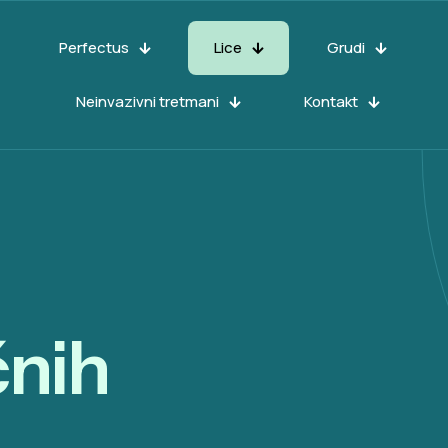
Perfectus
Lice
Grudi
Neinvazivni tretmani
Kontakt
čnih