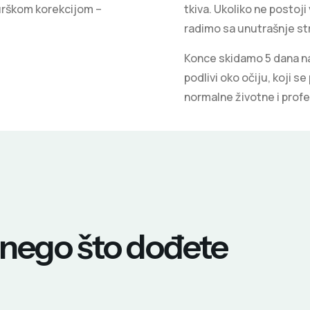
urškom korekcijom –
tkiva. Ukoliko ne postoj
radimo sa unutrašnje str
Konce skidamo 5 dana nak
podlivi oko očiju, koji s
normalne životne i profe
e nego što dođete