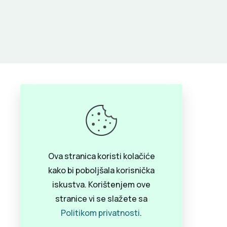
Pozovite nas za informacije ili
Ova stranica koristi kolačiće
zakažite termin za pregled ili
kako bi poboljšala korisnička
konsultaciju
iskustva. Korištenjem ove
+387 65 166 661
stranice vi se slažete sa
+387 51 213 313
Politikom privatnosti
.